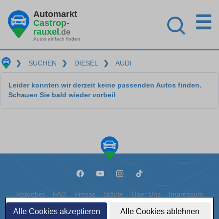
Automarkt
☰
Castrop-
rauxel
.de
Autos einfach finden
❯
SUCHEN
❯
DIESEL
❯
AUDI
Leider konnten wir derzeit keine passenden Autos finden.
Schauen Sie bald wieder vorbei!
Ratgeber
FAQ
Presse
Städte
Über Uns
Impressum
Alle Cookies akzeptieren
Alle Cookies ablehnen
Datenschutz
Cookies