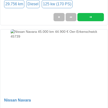
29.756 km
Diesel
125 kw (170 PS)
➜
★
➦
Nissan Navara