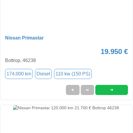
Nissan Primastar
19.950 €
Bottrop, 46238
174.000 km
Diesel
110 kw (150 PS)
➜
★
➦