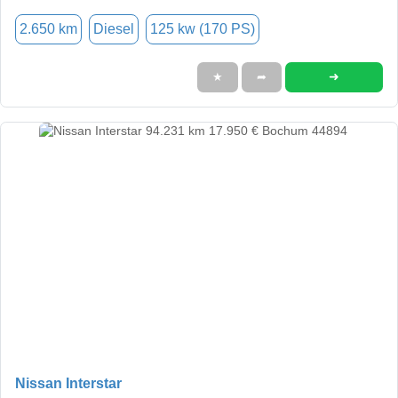
2.650 km
Diesel
125 kw (170 PS)
➜
★
➦
Nissan Interstar