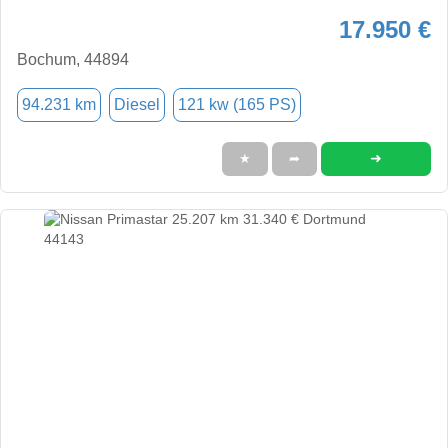
17.950 €
Bochum, 44894
94.231 km
Diesel
121 kw (165 PS)
➜
★
➦