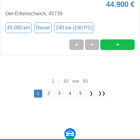
44.900 €
Oer-Erkenschwick, 45739
45.000 km
Diesel
140 kw (190 PS)
➜
★
➦
1 - 10 von 81
1
2
3
4
5
❯
❯❯