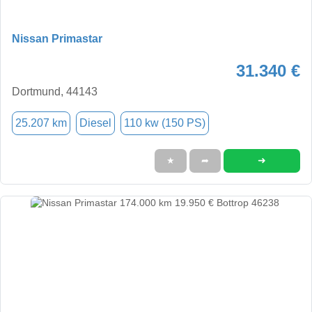
Nissan Primastar
31.340 €
Dortmund, 44143
25.207 km
Diesel
110 kw (150 PS)
➜
★
➦