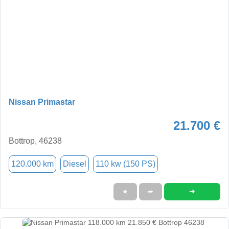
Nissan Primastar
21.700 €
Bottrop, 46238
120.000 km
Diesel
110 kw (150 PS)
➜
★
➦