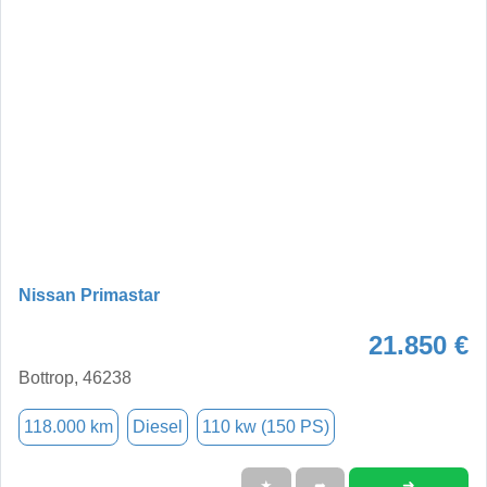
Nissan Primastar
21.850 €
Bottrop, 46238
118.000 km
Diesel
110 kw (150 PS)
➜
★
➦