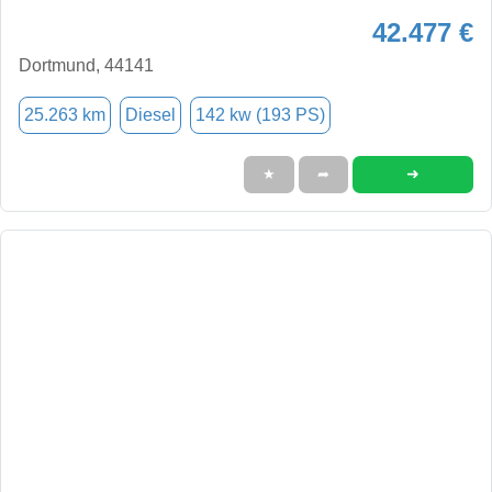
42.477 €
Dortmund, 44141
25.263 km
Diesel
142 kw (193 PS)
➜
★
➦