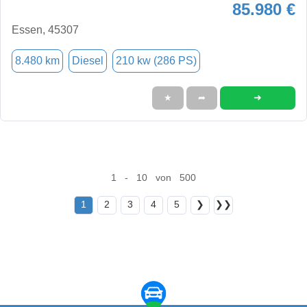
85.980 €
Essen, 45307
8.480 km
Diesel
210 kw (286 PS)
➜
★
➦
1 - 10 von 500
1
2
3
4
5
❯
❯❯