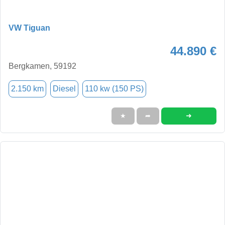
VW Tiguan
44.890 €
Bergkamen, 59192
2.150 km
Diesel
110 kw (150 PS)
➜
★
➦