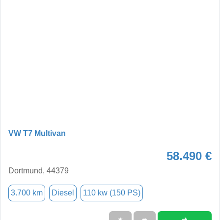
VW T7 Multivan
58.490 €
Dortmund, 44379
3.700 km
Diesel
110 kw (150 PS)
➜
★
➦