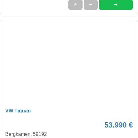
➜
★
➦
VW Tiguan
53.990 €
Bergkamen, 59192