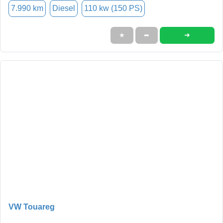
7.990 km
Diesel
110 kw (150 PS)
➜
★
➦
VW Touareg