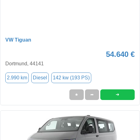
VW Tiguan
54.640 €
Dortmund, 44141
2.990 km
Diesel
142 kw (193 PS)
➜
★
➦