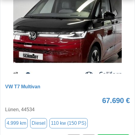
VW T7 Multivan
67.690 €
Lünen, 44534
4.999 km
Diesel
110 kw (150 PS)