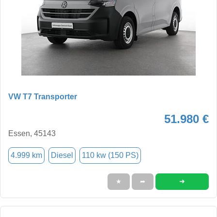
VW T7 Transporter
51.980 €
Essen, 45143
4.999 km
Diesel
110 kw (150 PS)
➜
★
➦