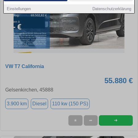
Einstellungen
Datenschutzerklärung
VW T7 California
55.880 €
Gelsenkirchen, 45888
3.900 km
Diesel
110 kw (150 PS)
➜
★
➦