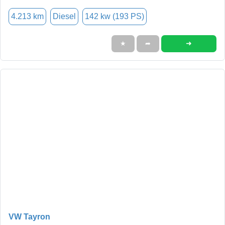
4.213 km
Diesel
142 kw (193 PS)
➜
★
➦
VW Tayron