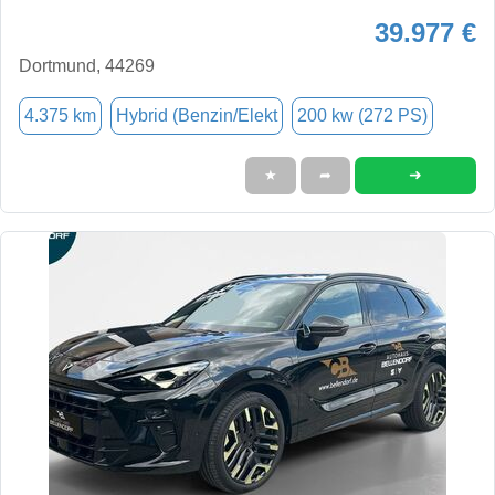
39.977 €
Dortmund, 44269
4.375 km
Hybrid (Benzin/Elekt
200 kw (272 PS)
➜
★
➦