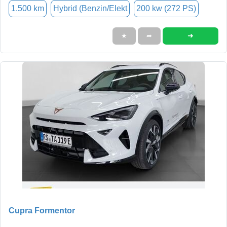
1.500 km
Hybrid (Benzin/Elekt
200 kw (272 PS)
➜
★
➦
Cupra Formentor