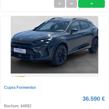
➜
★
➦
Cupra Formentor
36.590 €
Bochum, 44892