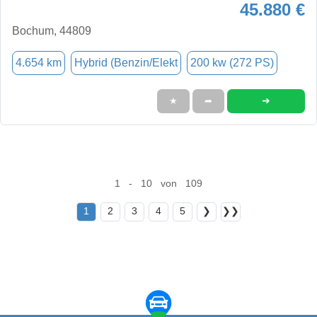
45.880 €
Bochum, 44809
4.654 km
Hybrid (Benzin/Elekt
200 kw (272 PS)
➜
★
➦
1 - 10 von 109
1
2
3
4
5
❯
❯❯