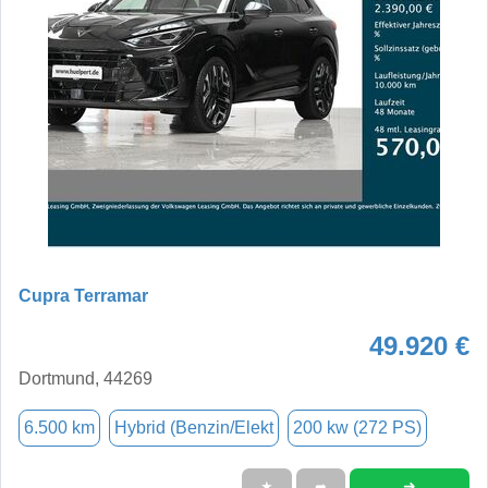
Cupra Terramar
49.920 €
Dortmund, 44269
6.500 km
Hybrid (Benzin/Elekt
200 kw (272 PS)
➜
★
➦