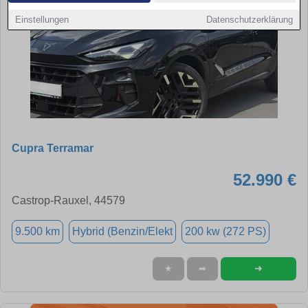
Einstellungen
Datenschutzerklärung
Cupra Terramar
52.990 €
Castrop-Rauxel, 44579
9.500 km
Hybrid (Benzin/Elekt
200 kw (272 PS)
➜
★
➦