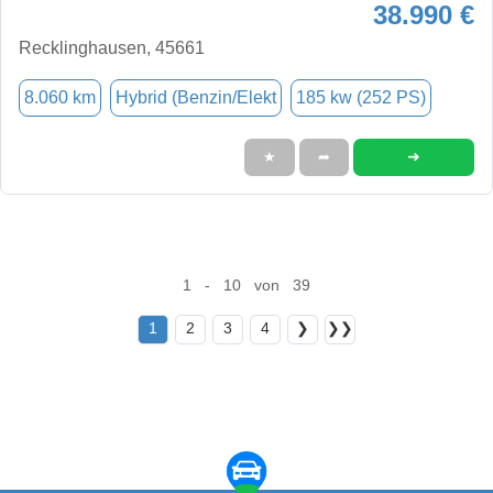
38.990 €
Recklinghausen, 45661
8.060 km
Hybrid (Benzin/Elekt
185 kw (252 PS)
➜
★
➦
1 - 10 von 39
1
2
3
4
❯
❯❯