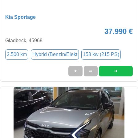
Kia Sportage
37.990 €
Gladbeck, 45968
2.500 km
Hybrid (Benzin/Elekt
158 kw (215 PS)
➜
★
➦