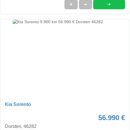
➜
★
➦
Kia Sorento
56.990 €
Dorsten, 46282