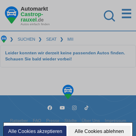
Automarkt
☰
Castrop-
rauxel
.de
Autos einfach finden
❯
SUCHEN
❯
SEAT
❯
MII
Leider konnten wir derzeit keine passenden Autos finden.
Schauen Sie bald wieder vorbei!
Ratgeber
FAQ
Presse
Städte
Über Uns
Impressum
Alle Cookies akzeptieren
Alle Cookies ablehnen
Datenschutz
Cookies