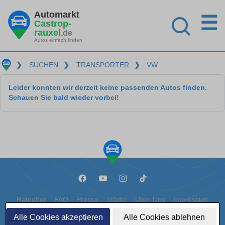
Automarkt
☰
Castrop-
rauxel
.de
Autos einfach finden
❯
SUCHEN
❯
TRANSPORTER
❯
VW
Leider konnten wir derzeit keine passenden Autos finden.
Schauen Sie bald wieder vorbei!
Ratgeber
FAQ
Presse
Städte
Über Uns
Impressum
Alle Cookies akzeptieren
Alle Cookies ablehnen
Datenschutz
Cookies