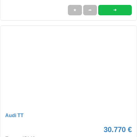
➜
★
➦
Audi TT
30.770 €