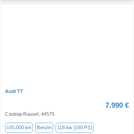
Audi TT
7.990 €
Castrop-Rauxel, 44575
145.000 km
Benzin
118 kw (160 PS)