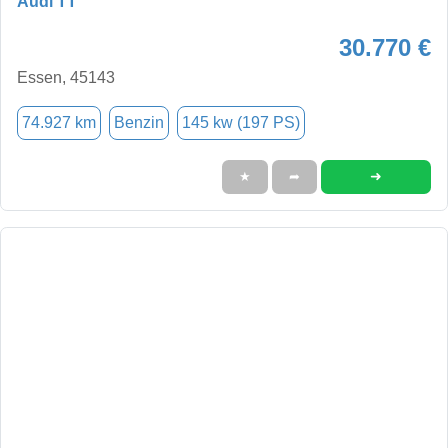
Audi TT
30.770 €
Essen, 45143
74.927 km
Benzin
145 kw (197 PS)
➜
★
➦