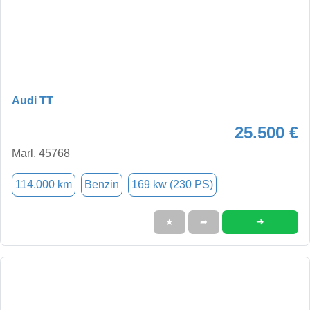
Audi TT
25.500 €
Marl, 45768
114.000 km
Benzin
169 kw (230 PS)
➜
★
➦