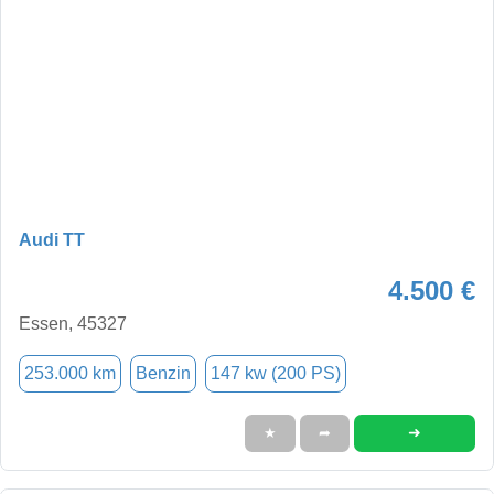
Audi TT
4.500 €
Essen, 45327
253.000 km
Benzin
147 kw (200 PS)
➜
★
➦