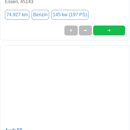
Essen, 45143
74.927 km
Benzin
145 kw (197 PS)
➜
★
➦