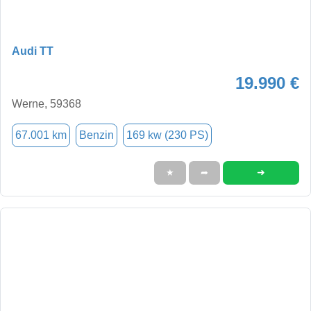
Audi TT
19.990 €
Werne, 59368
67.001 km
Benzin
169 kw (230 PS)
➜
★
➦