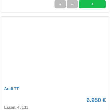
➜
★
➦
Audi TT
6.950 €
Essen, 45131