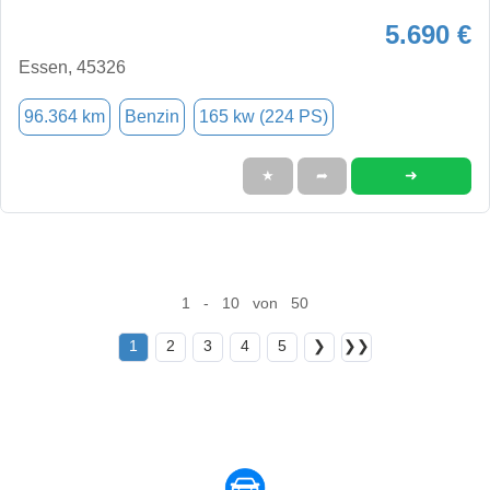
5.690 €
Essen, 45326
96.364 km
Benzin
165 kw (224 PS)
➜
★
➦
1 - 10 von 50
1
2
3
4
5
❯
❯❯