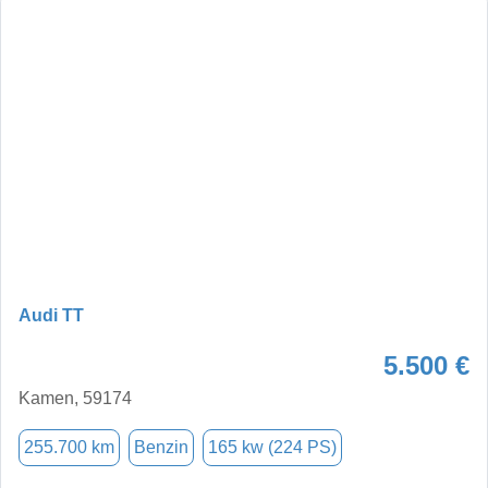
Audi TT
5.500 €
Kamen, 59174
255.700 km
Benzin
165 kw (224 PS)