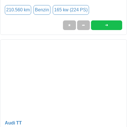
210.560 km
Benzin
165 kw (224 PS)
➜
★
➦
Audi TT