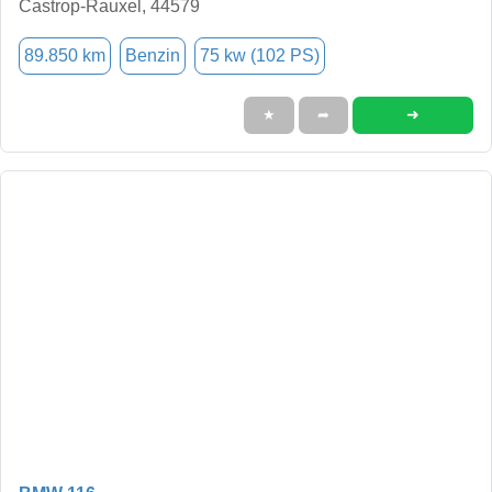
Castrop-Rauxel, 44579
89.850 km
Benzin
75 kw (102 PS)
➜
★
➦