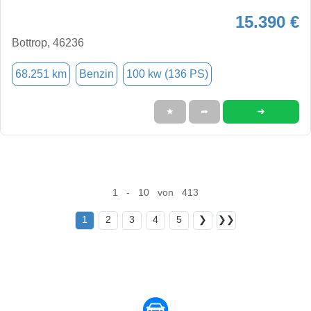
15.390 €
Bottrop, 46236
68.251 km
Benzin
100 kw (136 PS)
➜
★
➦
1 - 10 von 413
1
2
3
4
5
❯
❯❯