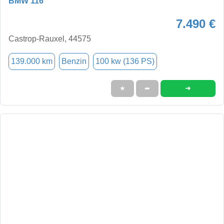
BMW 116
7.490 €
Castrop-Rauxel, 44575
139.000 km
Benzin
100 kw (136 PS)
➜
★
➦