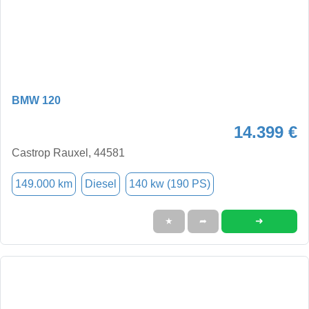
BMW 120
14.399 €
Castrop Rauxel, 44581
149.000 km
Diesel
140 kw (190 PS)
➜
★
➦