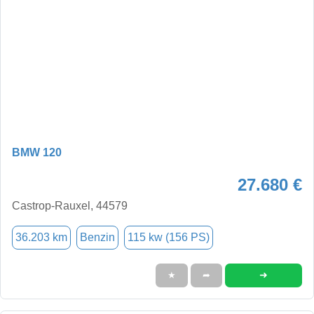
BMW 120
27.680 €
Castrop-Rauxel, 44579
36.203 km
Benzin
115 kw (156 PS)
➜
★
➦