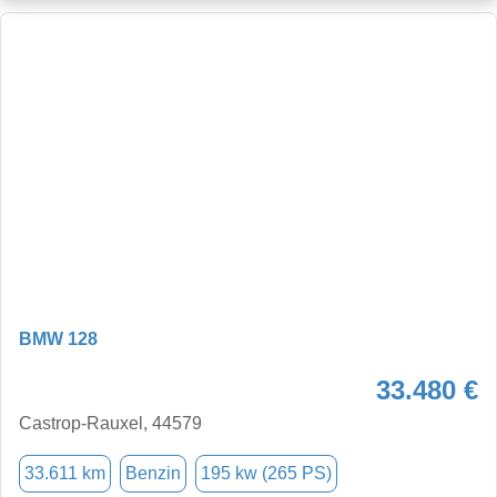
BMW 128
33.480 €
Castrop-Rauxel, 44579
33.611 km
Benzin
195 kw (265 PS)