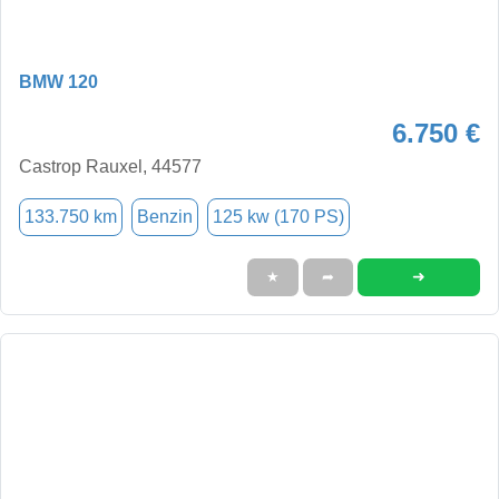
BMW 120
6.750 €
Castrop Rauxel, 44577
133.750 km
Benzin
125 kw (170 PS)
➜
★
➦