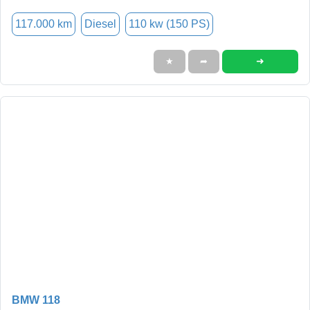
117.000 km
Diesel
110 kw (150 PS)
➜
★
➦
BMW 118