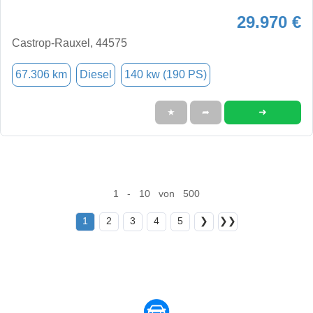
29.970 €
Castrop-Rauxel, 44575
67.306 km
Diesel
140 kw (190 PS)
➜
★
➦
1 - 10 von 500
1
2
3
4
5
❯
❯❯