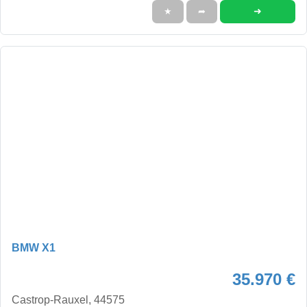
➜
★
➦
BMW X1
35.970 €
Castrop-Rauxel, 44575