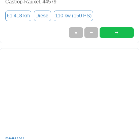
Castrop-Rauxel, 44579
61.418 km
Diesel
110 kw (150 PS)
➜
★
➦