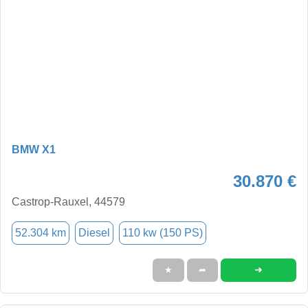
BMW X1
30.870 €
Castrop-Rauxel, 44579
52.304 km
Diesel
110 kw (150 PS)
➜
★
➦