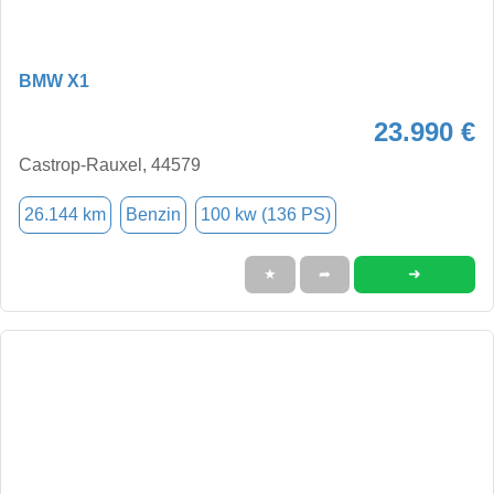
BMW X1
23.990 €
Castrop-Rauxel, 44579
26.144 km
Benzin
100 kw (136 PS)
➜
★
➦