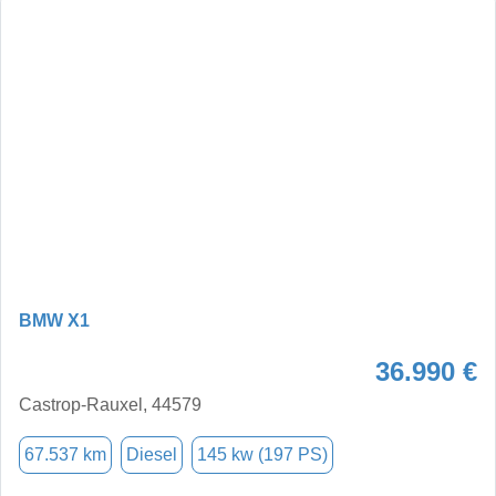
BMW X1
36.990 €
Castrop-Rauxel, 44579
67.537 km
Diesel
145 kw (197 PS)