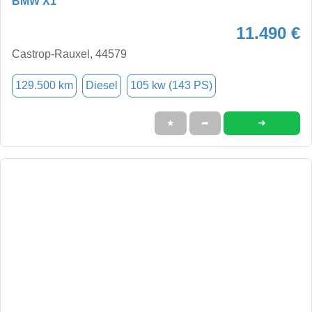
BMW X1
11.490 €
Castrop-Rauxel, 44579
129.500 km
Diesel
105 kw (143 PS)
➜
★
➦