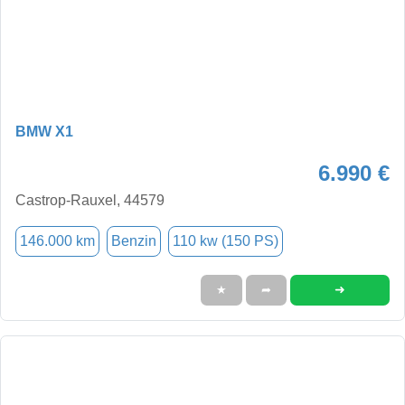
BMW X1
6.990 €
Castrop-Rauxel, 44579
146.000 km
Benzin
110 kw (150 PS)
➜
★
➦