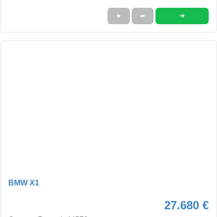
➜
★
➦
BMW X1
27.680 €