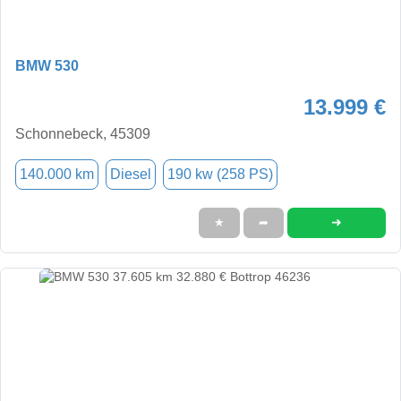
BMW 530
13.999 €
Schonnebeck, 45309
140.000 km
Diesel
190 kw (258 PS)
➜
★
➦