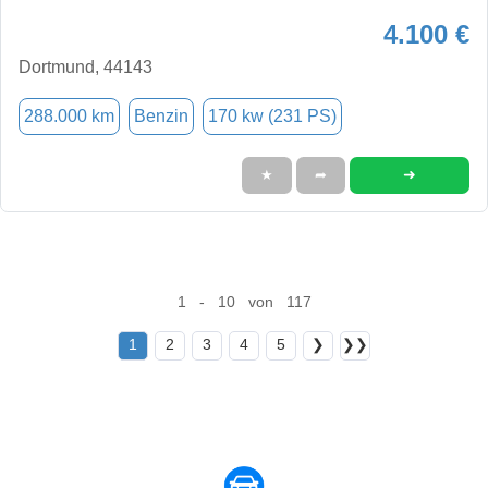
4.100 €
Dortmund, 44143
288.000 km
Benzin
170 kw (231 PS)
➜
★
➦
1 - 10 von 117
1
2
3
4
5
❯
❯❯