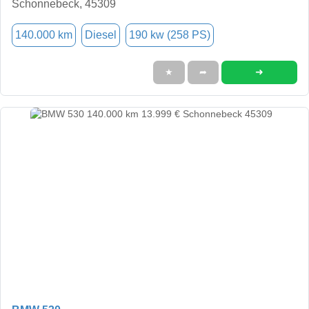
Schonnebeck, 45309
140.000 km
Diesel
190 kw (258 PS)
➜
★
➦