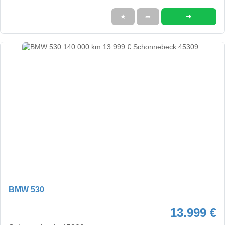
➜
★
➦
BMW 530
13.999 €