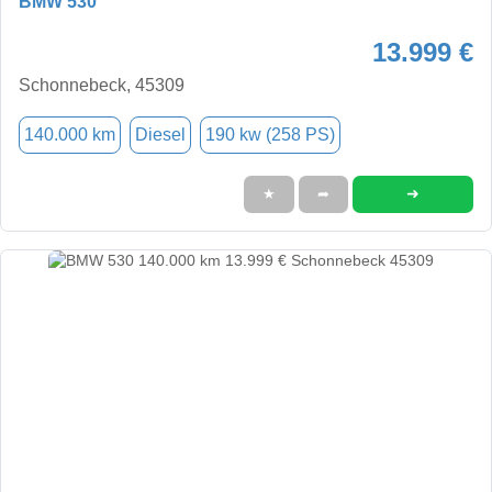
BMW 530
13.999 €
Schonnebeck, 45309
140.000 km
Diesel
190 kw (258 PS)
➜
★
➦