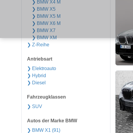
❯ BMW X4 M
❯ BMW X5
❯ BMW X5 M
❯ BMW X6 M
❯ BMW X7
❯ BMW XM
❯ Z-Reihe
Antriebsart
❯ Elektroauto
❯ Hybrid
❯ Diesel
Fahrzeugklassen
❯ SUV
Autos der Marke BMW
❯ BMW X1 (91)