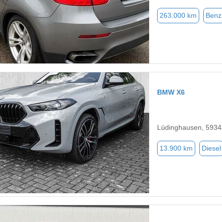
263.000 km
Benz
BMW X6
Lüdinghausen, 5934
13.900 km
Diesel