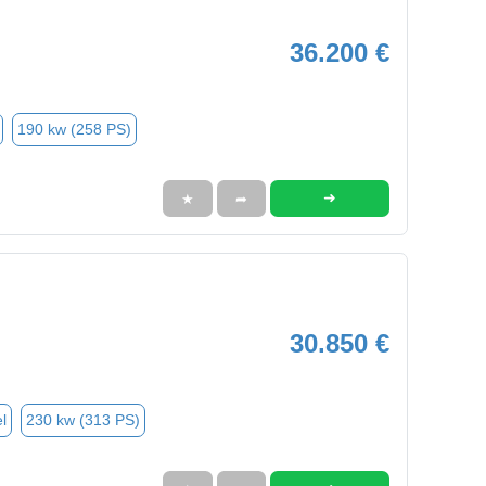
36.200 €
190 kw (258 PS)
➜
★
➦
30.850 €
l
230 kw (313 PS)