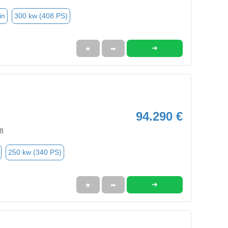
in
300 kw (408 PS)
➜
★
➦
94.290 €
8
250 kw (340 PS)
➜
★
➦