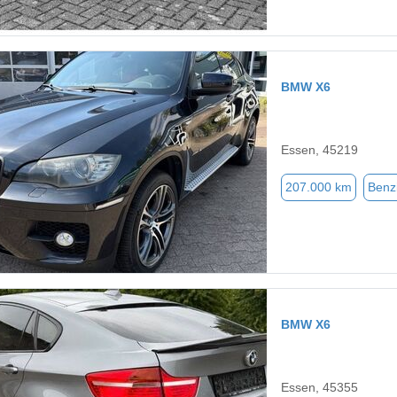
BMW X6
Essen, 45219
207.000 km
Benz
BMW X6
Essen, 45355