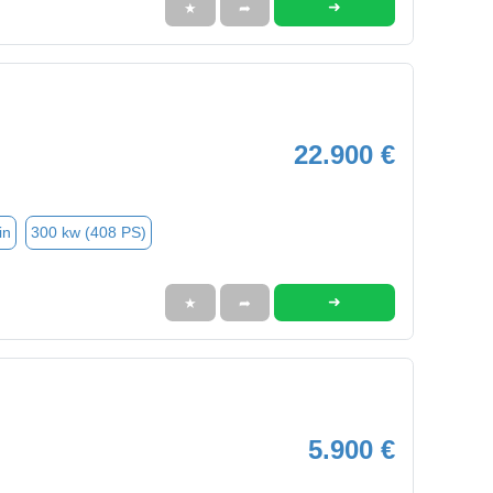
➜
★
➦
22.900 €
in
300 kw (408 PS)
➜
★
➦
5.900 €