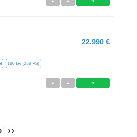
➜
★
➦
22.990 €
l
190 kw (258 PS)
➜
★
➦
❯
❯❯