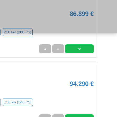
86.899 €
210 kw (286 PS)
➜
★
➦
94.290 €
250 kw (340 PS)