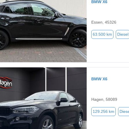
BMW X6
Essen, 45326
63.500 km
Diesel
BMW X6
Hagen, 58089
129.256 km
Diese