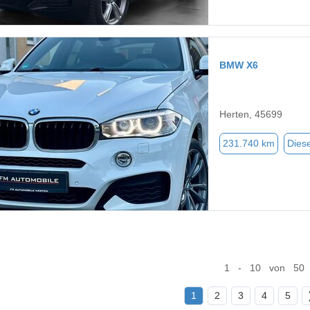
BMW X6
Herten, 45699
231.740 km
Diese
1 - 10 von 50
1
2
3
4
5