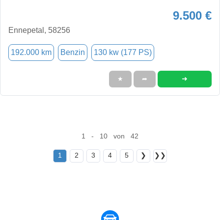
9.500 €
Ennepetal, 58256
192.000 km
Benzin
130 kw (177 PS)
➜
★
➦
1 - 10 von 42
1
2
3
4
5
❯
❯❯