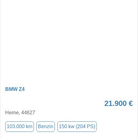
BMW Z4
21.900 €
Herne, 44627
103.000 km
Benzin
150 kw (204 PS)