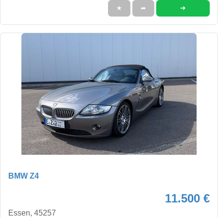
➜
★
➦
BMW Z4
11.500 €
Essen, 45257