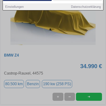
Einstellungen
Datenschutzerklärung
BMW Z4
34.990 €
Castrop-Rauxel, 44575
80.500 km
Benzin
190 kw (258 PS)
➜
★
➦