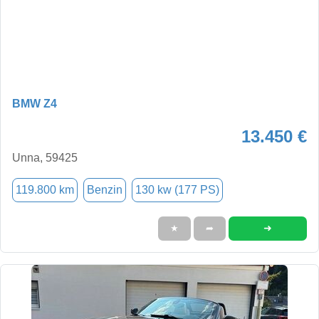
BMW Z4
13.450 €
Unna, 59425
119.800 km
Benzin
130 kw (177 PS)
➜
★
➦