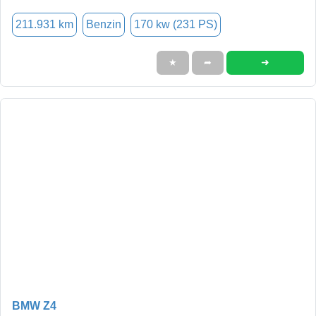
211.931 km
Benzin
170 kw (231 PS)
➜
★
➦
BMW Z4