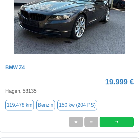
BMW Z4
19.999 €
Hagen, 58135
119.478 km
Benzin
150 kw (204 PS)
➜
★
➦