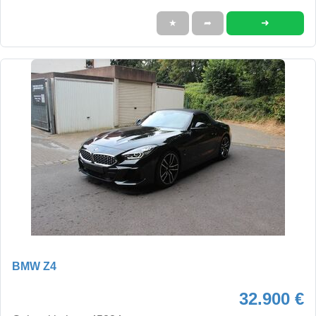
➜
★
➦
BMW Z4
32.900 €