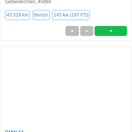
Gelsenkirchen, 45884
43.329 km
Benzin
145 kw (197 PS)
➜
★
➦