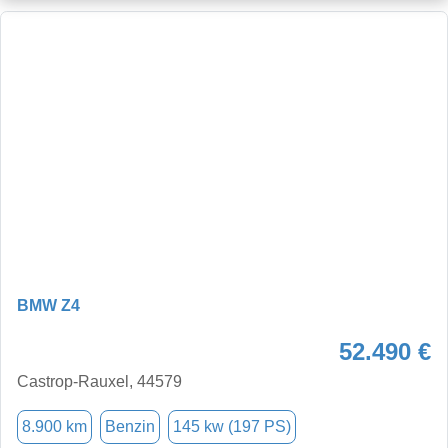
BMW Z4
52.490 €
Castrop-Rauxel, 44579
8.900 km
Benzin
145 kw (197 PS)