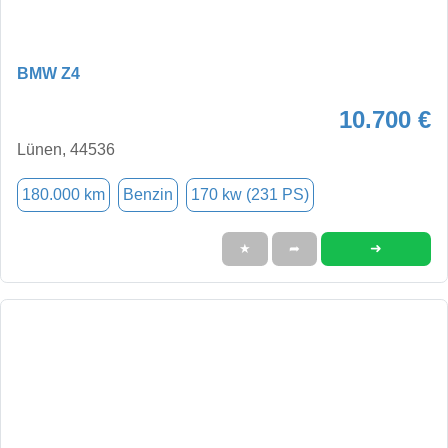
BMW Z4
10.700 €
Lünen, 44536
180.000 km
Benzin
170 kw (231 PS)
➜
★
➦