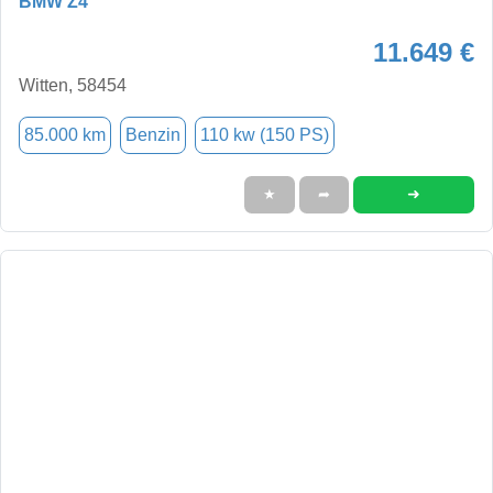
BMW Z4
11.649 €
Witten, 58454
85.000 km
Benzin
110 kw (150 PS)
➜
★
➦