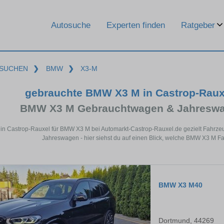
Ratgeber
Autosuche
Experten finden
SUCHEN
❯
BMW
❯
X3-M
gebrauchte BMW X3 M in Castrop-Raux
BMW X3 M Gebrauchtwagen & Jahreswag
 in Castrop-Rauxel für BMW X3 M bei Automarkt-Castrop-Rauxel.de gezielt Fahrz
Jahreswagen - hier siehst du auf einen Blick, welche BMW X3 M Fa
BMW X3 M40
Dortmund, 44269