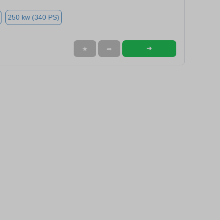
250 kw (340 PS)
➜
★
➦